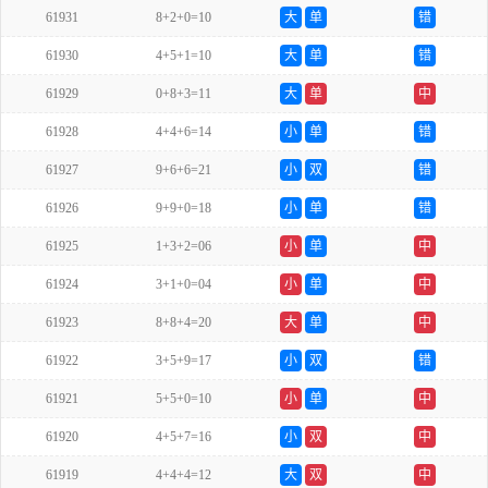
61931
8+2+0=10
大
单
错
61930
4+5+1=10
大
单
错
61929
0+8+3=11
大
单
中
61928
4+4+6=14
小
单
错
61927
9+6+6=21
小
双
错
61926
9+9+0=18
小
单
错
61925
1+3+2=06
小
单
中
61924
3+1+0=04
小
单
中
61923
8+8+4=20
大
单
中
61922
3+5+9=17
小
双
错
61921
5+5+0=10
小
单
中
61920
4+5+7=16
小
双
中
61919
4+4+4=12
大
双
中