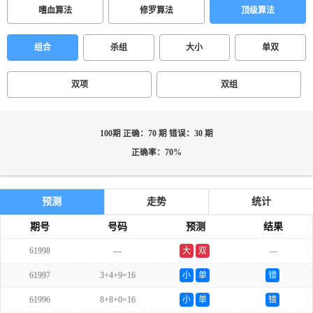
嗜血算法
修罗算法
顶级算法
组合
杀组
大小
单双
双项
双组
100期 正确：70 期 错误：30 期
正确率：70%
预测
走势
统计
期号
号码
预测
结果
61998
---
大
双
---
61997
3+4+9=16
小
单
错
61996
8+8+0=16
小
单
错