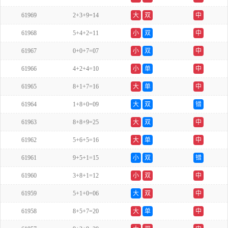
61969
2+3+9=14
大
双
中
61968
5+4+2=11
小
双
中
61967
0+0+7=07
小
双
中
61966
4+2+4=10
小
单
中
61965
8+1+7=16
大
单
中
61964
1+8+0=09
大
双
错
61963
8+8+9=25
大
双
中
61962
5+6+5=16
大
单
中
61961
9+5+1=15
小
双
错
61960
3+8+1=12
小
双
中
61959
5+1+0=06
大
双
中
61958
8+5+7=20
大
单
中