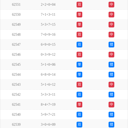
62551
2+2+0=04
双
中
62550
7+1+3=11
单
中
62549
5+3+7=15
单
中
62548
7+0+9=16
双
中
62547
6+9+0=15
双
错
62546
0+3+9=12
双
中
62545
5+1+0=06
单
错
62544
6+8+0=14
单
错
62543
5+1+6=12
双
中
62542
5+3+3=11
双
错
62541
8+4+7=19
单
中
62540
5+9+7=21
双
错
62539
3+0+6=09
双
错