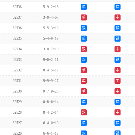
62538
5+9+2=16
单
错
62537
3+0+4=07
单
中
62536
5+5+3=13
双
错
62535
5+4+9=18
单
错
62534
3+0+7=10
双
中
62533
9+0+2=11
双
错
62532
8+4+5=17
单
中
62531
9+9+9=27
单
中
62530
9+7+9=25
单
中
62529
0+8+6=14
单
错
62528
8+4+2=14
双
中
62527
6+4+0=10
单
错
62526
6+6+1=13
双
错