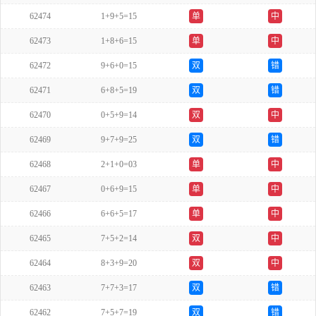
62474
1+9+5=15
单
中
62473
1+8+6=15
单
中
62472
9+6+0=15
双
错
62471
6+8+5=19
双
错
62470
0+5+9=14
双
中
62469
9+7+9=25
双
错
62468
2+1+0=03
单
中
62467
0+6+9=15
单
中
62466
6+6+5=17
单
中
62465
7+5+2=14
双
中
62464
8+3+9=20
双
中
62463
7+7+3=17
双
错
62462
7+5+7=19
双
错