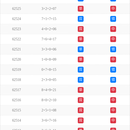
62525
3+2+2=07
单
中
62524
7+1+7=15
双
错
62523
4+0+2=06
双
中
62522
7+6+4=17
单
中
62521
3+3+0=06
单
错
62520
1+0+8=09
单
中
62519
0+7+8=15
双
错
62518
2+3+0=05
双
错
62517
8+4+9=21
单
中
62516
8+0+2=10
双
中
62515
2+5+1=08
双
中
62514
3+6+7=16
双
中