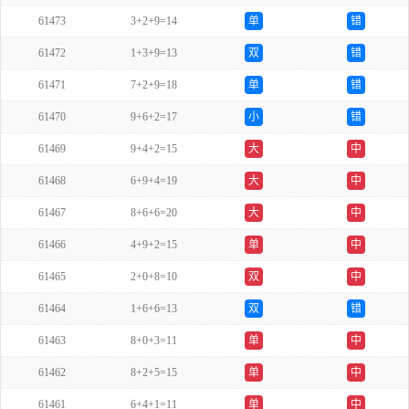
61473
3+2+9=14
单
错
61472
1+3+9=13
双
错
61471
7+2+9=18
单
错
61470
9+6+2=17
小
错
61469
9+4+2=15
大
中
61468
6+9+4=19
大
中
61467
8+6+6=20
大
中
61466
4+9+2=15
单
中
61465
2+0+8=10
双
中
61464
1+6+6=13
双
错
61463
8+0+3=11
单
中
61462
8+2+5=15
单
中
61461
6+4+1=11
单
中