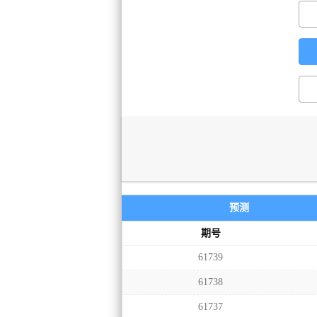
预测
期号
61739
61738
61737