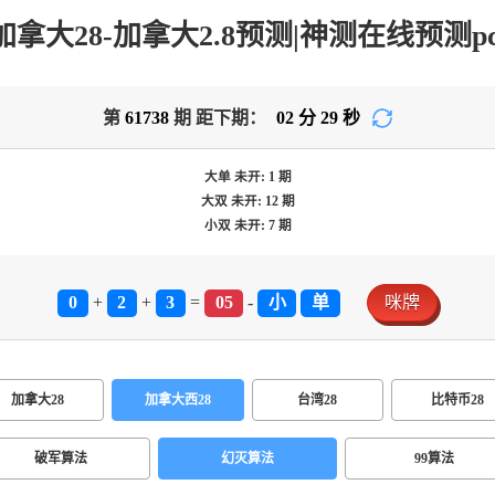
第
61738
期 距下期：
02
分
29
秒
大单
未开:
1
期
大双
未开:
12
期
小双
未开:
7
期
0
+
2
+
3
=
05
-
小
单
咪牌
加拿大28
加拿大西28
台湾28
比特币28
破军算法
幻灭算法
99算法