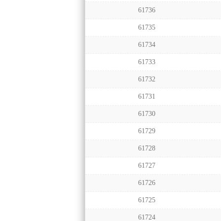
61736
61735
61734
61733
61732
61731
61730
61729
61728
61727
61726
61725
61724