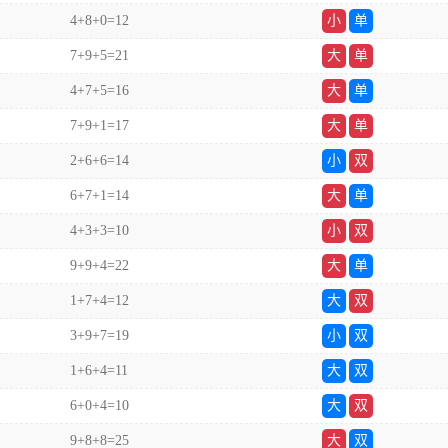
4+8+0=12
小
单
7+9+5=21
大
单
4+7+5=16
大
单
7+9+1=17
大
单
2+6+6=14
小
双
6+7+1=14
大
单
4+3+3=10
小
双
9+9+4=22
大
单
1+7+4=12
大
双
3+9+7=19
小
双
1+6+4=11
大
双
6+0+4=10
大
双
9+8+8=25
大
双