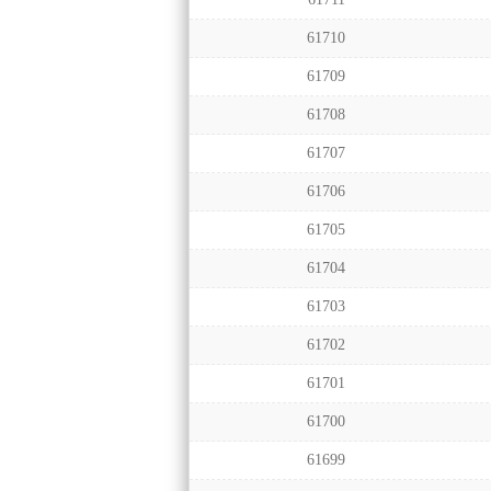
61710
61709
61708
61707
61706
61705
61704
61703
61702
61701
61700
61699