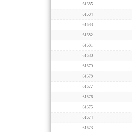
61685
61684
61683
61682
61681
61680
61679
61678
61677
61676
61675
61674
61673