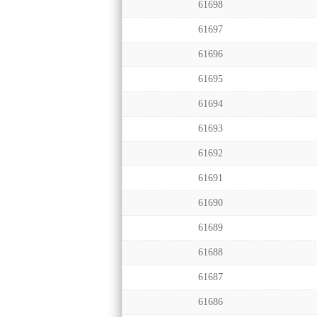
61698
61697
61696
61695
61694
61693
61692
61691
61690
61689
61688
61687
61686