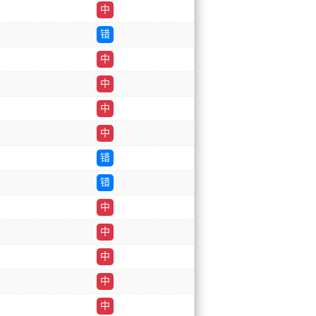
中
错
中
中
中
中
错
错
中
中
中
中
中