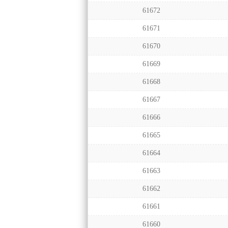
61672
61671
61670
61669
61668
61667
61666
61665
61664
61663
61662
61661
61660