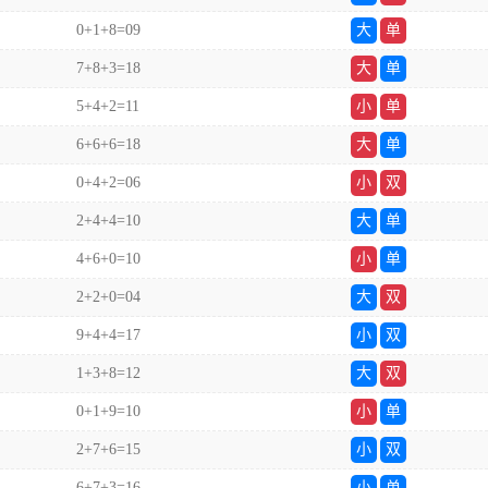
0+1+8=09
大
单
7+8+3=18
大
单
5+4+2=11
小
单
6+6+6=18
大
单
0+4+2=06
小
双
2+4+4=10
大
单
4+6+0=10
小
单
2+2+0=04
大
双
9+4+4=17
小
双
1+3+8=12
大
双
0+1+9=10
小
单
2+7+6=15
小
双
6+7+3=16
小
单