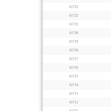
61723
61722
61721
61720
61719
61718
61717
61716
61715
61714
61713
61712
61711