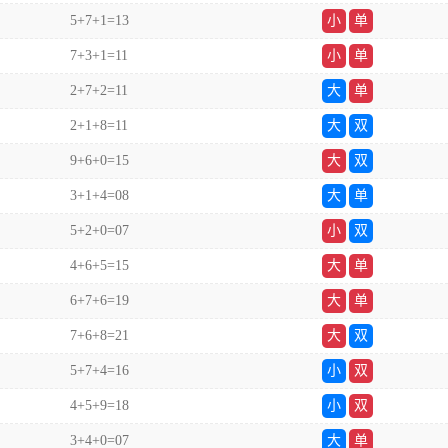
5+7+1=13
小
单
7+3+1=11
小
单
2+7+2=11
大
单
2+1+8=11
大
双
9+6+0=15
大
双
3+1+4=08
大
单
5+2+0=07
小
双
4+6+5=15
大
单
6+7+6=19
大
单
7+6+8=21
大
双
5+7+4=16
小
双
4+5+9=18
小
双
3+4+0=07
大
单