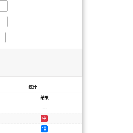
统计
结果
---
中
错