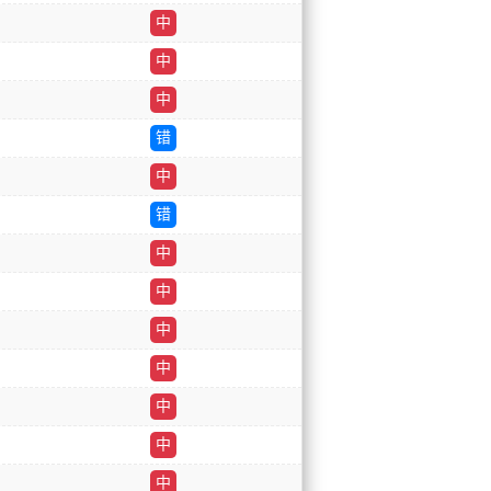
中
中
中
错
中
错
中
中
中
中
中
中
中