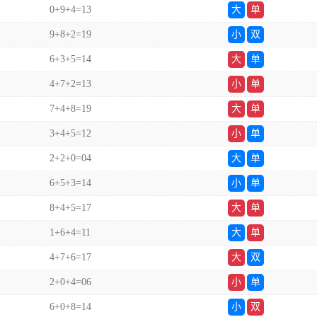
0+9+4=13
大
单
9+8+2=19
小
双
6+3+5=14
大
单
4+7+2=13
小
单
7+4+8=19
大
单
3+4+5=12
小
单
2+2+0=04
大
单
6+5+3=14
小
单
8+4+5=17
大
单
1+6+4=11
大
单
4+7+6=17
大
双
2+0+4=06
小
单
6+0+8=14
小
双