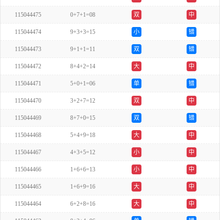
115044475
0+7+1=08
双
中
115044474
9+3+3=15
小
错
115044473
9+1+1=11
双
错
115044472
8+4+2=14
大
中
115044471
5+0+1=06
单
错
115044470
3+2+7=12
双
中
115044469
8+7+0=15
双
错
115044468
5+4+9=18
大
中
115044467
4+3+5=12
小
中
115044466
1+6+6=13
小
中
115044465
1+6+9=16
大
中
115044464
6+2+8=16
大
中