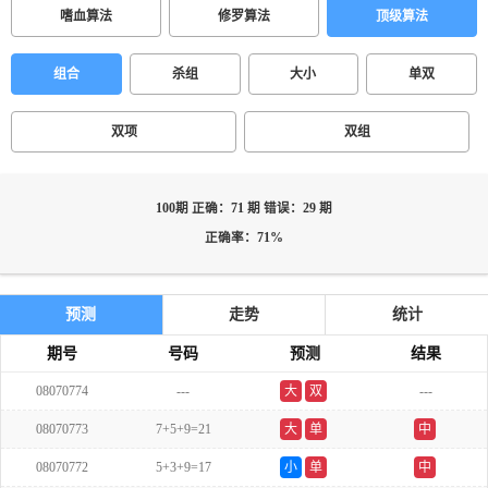
嗜血算法
修罗算法
顶级算法
组合
杀组
大小
单双
双项
双组
100期 正确：71 期 错误：29 期
正确率：71%
预测
走势
统计
期号
号码
预测
结果
08070774
---
大
双
---
08070773
7+5+9=21
大
单
中
08070772
5+3+9=17
小
单
中