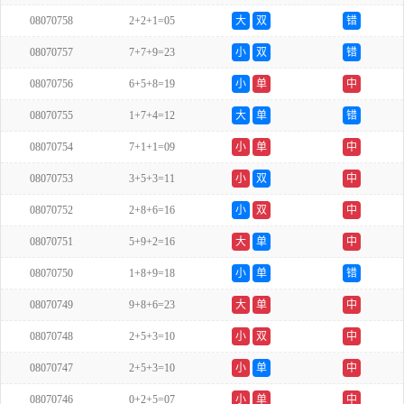
08070758
2+2+1=05
大
双
错
08070757
7+7+9=23
小
双
错
08070756
6+5+8=19
小
单
中
08070755
1+7+4=12
大
单
错
08070754
7+1+1=09
小
单
中
08070753
3+5+3=11
小
双
中
08070752
2+8+6=16
小
双
中
08070751
5+9+2=16
大
单
中
08070750
1+8+9=18
小
单
错
08070749
9+8+6=23
大
单
中
08070748
2+5+3=10
小
双
中
08070747
2+5+3=10
小
单
中
08070746
0+2+5=07
小
单
中