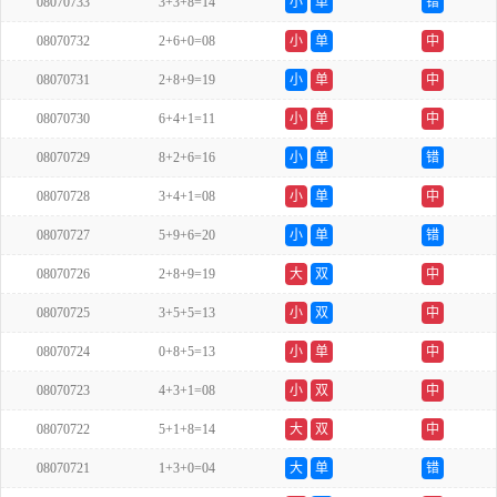
08070733
3+3+8=14
小
单
错
08070732
2+6+0=08
小
单
中
08070731
2+8+9=19
小
单
中
08070730
6+4+1=11
小
单
中
08070729
8+2+6=16
小
单
错
08070728
3+4+1=08
小
单
中
08070727
5+9+6=20
小
单
错
08070726
2+8+9=19
大
双
中
08070725
3+5+5=13
小
双
中
08070724
0+8+5=13
小
单
中
08070723
4+3+1=08
小
双
中
08070722
5+1+8=14
大
双
中
08070721
1+3+0=04
大
单
错