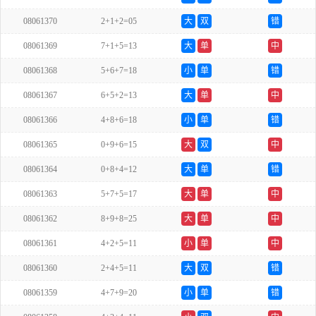
08061370
2+1+2=05
大
双
错
08061369
7+1+5=13
大
单
中
08061368
5+6+7=18
小
单
错
08061367
6+5+2=13
大
单
中
08061366
4+8+6=18
小
单
错
08061365
0+9+6=15
大
双
中
08061364
0+8+4=12
大
单
错
08061363
5+7+5=17
大
单
中
08061362
8+9+8=25
大
单
中
08061361
4+2+5=11
小
单
中
08061360
2+4+5=11
大
双
错
08061359
4+7+9=20
小
单
错