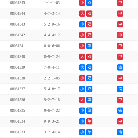
08061345
1+1+1=03
小
双
中
08061344
4+7+3=14
大
双
中
08061343
5+2+9=16
小
双
中
08061342
4+4+4=12
小
双
中
08061341
0+0+6=06
小
单
中
08061340
8+9+7=24
大
双
中
08061339
7+0+4=11
大
双
错
08061338
2+2+1=05
小
双
中
08061337
5+4+8=17
小
双
错
08061336
9+2+7=18
大
单
中
08061335
9+6+7=22
小
单
错
08061334
9+9+3=21
小
单
中
08061333
3+7+4=14
小
单
错