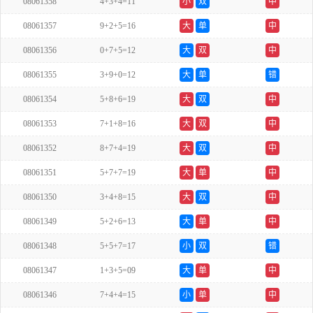
08061358
4+3+4=11
小
双
中
08061357
9+2+5=16
大
单
中
08061356
0+7+5=12
大
双
中
08061355
3+9+0=12
大
单
错
08061354
5+8+6=19
大
双
中
08061353
7+1+8=16
大
双
中
08061352
8+7+4=19
大
双
中
08061351
5+7+7=19
大
单
中
08061350
3+4+8=15
大
双
中
08061349
5+2+6=13
大
单
中
08061348
5+5+7=17
小
双
错
08061347
1+3+5=09
大
单
中
08061346
7+4+4=15
小
单
中