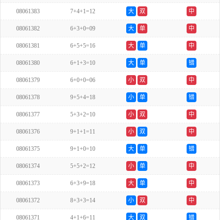
08061383
7+4+1=12
大
双
中
08061382
6+3+0=09
大
单
中
08061381
6+5+5=16
大
单
中
08061380
6+1+3=10
大
单
错
08061379
6+0+0=06
小
双
中
08061378
9+5+4=18
小
单
错
08061377
5+3+2=10
小
双
中
08061376
9+1+1=11
小
双
中
08061375
9+1+0=10
大
单
错
08061374
5+5+2=12
小
单
中
08061373
6+3+9=18
大
单
中
08061372
8+3+3=14
小
双
中
08061371
4+1+6=11
大
双
错