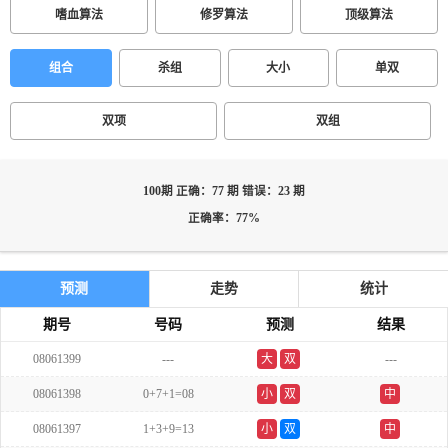
嗜血算法
修罗算法
顶级算法
组合
杀组
大小
单双
双项
双组
100期 正确：77 期 错误：23 期
正确率：77%
预测
走势
统计
期号
号码
预测
结果
08061399
---
大
双
---
08061398
0+7+1=08
小
双
中
08061397
1+3+9=13
小
双
中