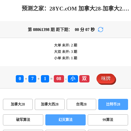
预测之家：28YC.cOM 加拿大28-加拿大2.8预测|神测在线预测pc_极致火热优质的免费预测网站
第
08061398
期 距下期：
00
分
07
秒
大单
未开:
2
期
大双
未开:
3
期
小单
未开:
1
期
0
7
1
08
小
双
咪牌
+
+
=
-
加拿大28
加拿大西28
台湾28
比特币28
破军算法
幻灭算法
99算法